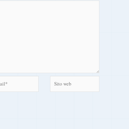
l*
Sito
web