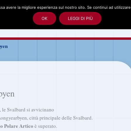
ssa avere la migliore esperienza sul nostro sito. Se continui ad utilizzar
albard
Spedizione polare alle Svalbard
Foto
OK
LEGGI DI PIÙ
rd
byen
byen
 le Svalbard si avvicinano
ongyearbyen, città principale delle Svalbard.
lo Polare Artico
è superato.