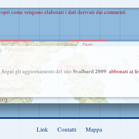
copri come vengono elaborati i dati derivati dai commenti
.
Svalbard 2009
Segui gli aggiornamenti del sito
:
abbonati ai f
Link
Contatti
Mappa