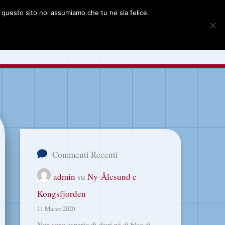
e questo sito noi assumiamo che tu ne sia felice.
grafie delle Svalbard
Cerca
Commenti Recenti
admin
su
Ny-Ålesund e
Kongsfjorden
11 Marzo 2020
Non sono esperto di diari né di blog di