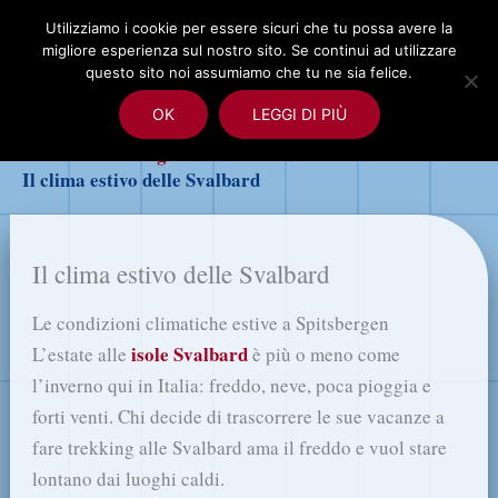
Vai
Utilizziamo i cookie per essere sicuri che tu possa avere la
al
migliore esperienza sul nostro sito. Se continui ad utilizzare
Cerca
contenuto
questo sito noi assumiamo che tu ne sia felice.
OK
LEGGI DI PIÙ
Home
Trekking nell’artico
Il clima estivo delle Svalbard
Il clima estivo delle Svalbard
Le condizioni climatiche estive a Spitsbergen
isole Svalbard
L’estate alle
è più o meno come
l’inverno qui in Italia: freddo, neve, poca pioggia e
forti venti. Chi decide di trascorrere le sue vacanze a
fare trekking alle Svalbard ama il freddo e vuol stare
lontano dai luoghi caldi.