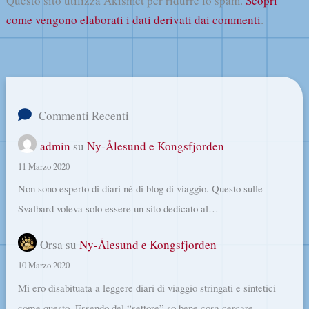
Questo sito utilizza Akismet per ridurre lo spam.
Scopri
come vengono elaborati i dati derivati dai commenti
.
Commenti Recenti
admin
su
Ny-Ålesund e Kongsfjorden
11 Marzo 2020
Non sono esperto di diari né di blog di viaggio. Questo sulle
Svalbard voleva solo essere un sito dedicato al…
Orsa
su
Ny-Ålesund e Kongsfjorden
10 Marzo 2020
Mi ero disabituata a leggere diari di viaggio stringati e sintetici
come questo. Essendo del “settore” so bene cosa cercare…