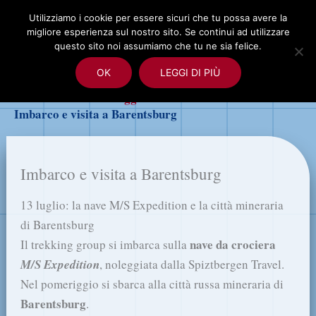
Vai
Utilizziamo i cookie per essere sicuri che tu possa avere la
al
migliore esperienza sul nostro sito. Se continui ad utilizzare
Cerca
contenuto
questo sito noi assumiamo che tu ne sia felice.
OK
LEGGI DI PIÙ
Home
Diario di viaggio
Imbarco e visita a Barentsburg
Imbarco e visita a Barentsburg
13 luglio: la nave M/S Expedition e la città mineraria
di Barentsburg
nave da crociera
Il trekking group si imbarca sulla
M/S Expedition
, noleggiata dalla Spiztbergen Travel.
Nel pomeriggio si sbarca alla città russa mineraria di
Barentsburg
.