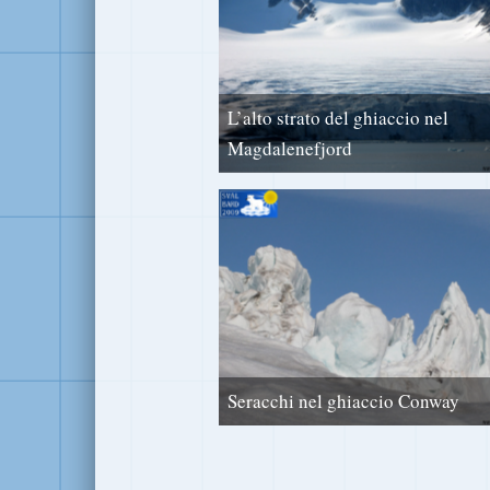
L’alto strato del ghiaccio nel
Magdalenefjord
Seracchi nel ghiaccio Conway