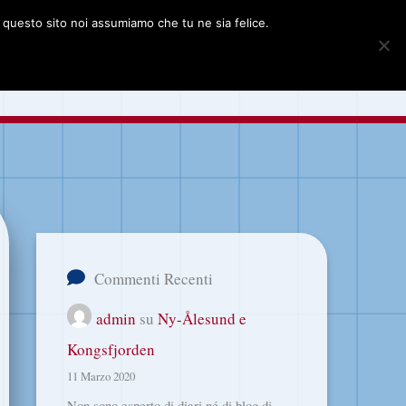
e questo sito noi assumiamo che tu ne sia felice.
grafie delle Svalbard
Cerca
Commenti Recenti
admin
su
Ny-Ålesund e
Kongsfjorden
11 Marzo 2020
Non sono esperto di diari né di blog di