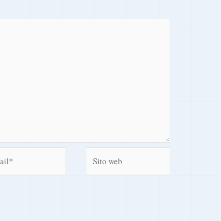
l*
Sito
web