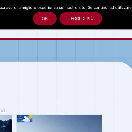
ssa avere la migliore esperienza sul nostro sito. Se continui ad utilizzar
albard
Spedizione polare alle Svalbard
Foto
OK
LEGGI DI PIÙ
rd
ard