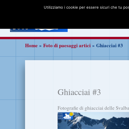
Vai
Utilizziamo i cookie per essere sicuri che tu po
al
Home
Isole Sv
contenuto
Non solo Svalba
Home
Foto di paesaggi artici
Ghiacciai #3
Ghiacciai #3
Fotografie di ghiacciai delle Svalb