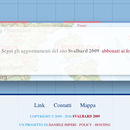
Svalbard 2009
Segui gli aggiornamenti del sito
:
abbonati ai f
Link
Contatti
Mappa
COPYRIGHT © 2009 - 2026
SVALBARD 2009
UN PROGETTO DI
DANIELE IMPERI
-
POLICY
-
HOSTING