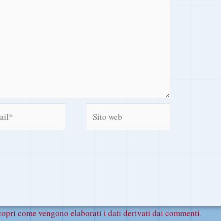
l*
Sito
web
copri come vengono elaborati i dati derivati dai commenti
.