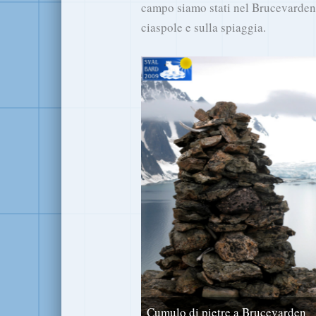
campo siamo stati nel Brucevarden,
ciaspole e sulla spiaggia.
Cumulo di pietre a Brucevarden