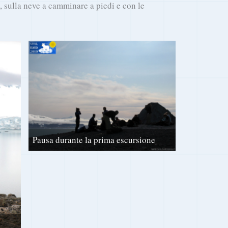
 sulla neve a camminare a piedi e con le
Pausa durante la prima escursione