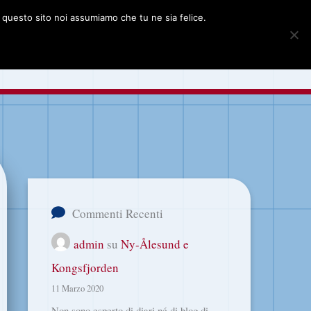
e questo sito noi assumiamo che tu ne sia felice.
grafie delle Svalbard
Cerca
Commenti Recenti
admin
su
Ny-Ålesund e
Kongsfjorden
11 Marzo 2020
Non sono esperto di diari né di blog di