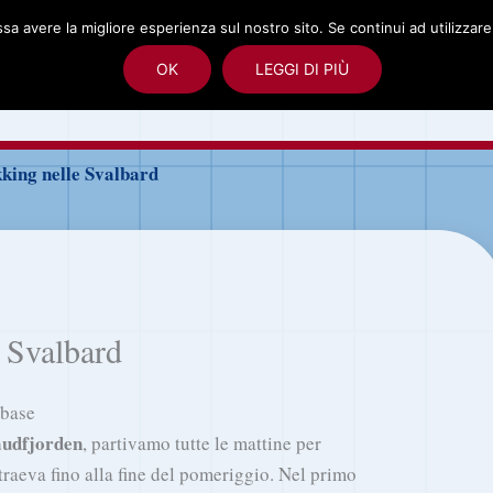
ssa avere la migliore esperienza sul nostro sito. Se continui ad utilizzar
albard
Spedizione polare alle Svalbard
Foto
OK
LEGGI DI PIÙ
rd
king nelle Svalbard
 Svalbard
 base
udfjorden
, partivamo tutte le mattine per
otraeva fino alla fine del pomeriggio. Nel primo