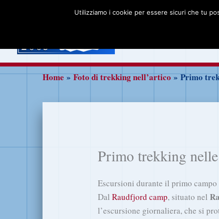
Vai
Utilizziamo i cookie per essere sicuri che tu po
al
Home
Isole Sv
contenuto
Non solo Svalba
Home
Foto di trekking nell’artico
Primo trek
Primo trekking nelle
Escursioni durante il primo campo
Ra
Dal
Raudfjord camp
, situato nel
l’escursione giornaliera, che si pr