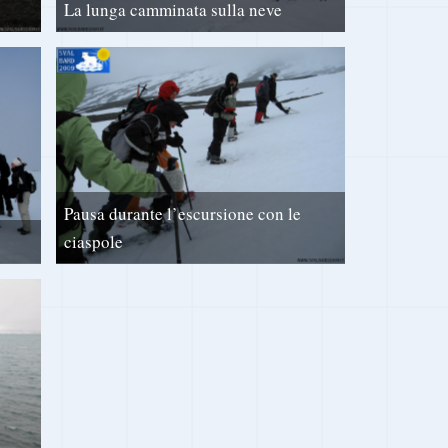
La lunga camminata sulla neve
Pausa durante l’escursione con le
ciaspole